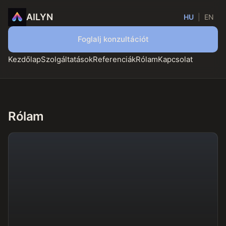
AILYN
HU
|
EN
Foglalj konzultációt
Kezdőlap
Szolgáltatások
Referenciák
Rólam
Kapcsolat
Rólam